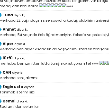
41 yaşındayım emekliyım nazilliden sabıt bır gelırım var bır 
meaaj atın konusalım
Tuna
diyor ki;
Merhaba 22 yaşındayım size sosyal arkadaş olabilirim üniver
Ahmet
diyor ki;
Merhaba, 54 yaşında Edb öğretmeniyim. Felsefe ve psikolojiyi s
Alper
diyor ki;
Merhaba ben alper kısadasın da yaşıyorum istersen tanışabil
lütfü
diyor ki;
merhaba ben ızmıtten lütfü tanışmak ıstıyorum tel
CAN
diyor ki;
Merhaba tanışalımmı
Engin usta
diyor ki;
Tanimak isterim sizi
Kemal
diyor ki;
Bodrum 'dan selamlar