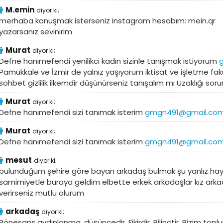
M.emin
diyor ki;
merhaba konuşmak isterseniz instagram hesabım: mein.qr
yazarsanız sevinirim
Murat
diyor ki;
Defne hanımefendi yenilikci kadın sizinle tanışmak istiyorum
Pamukkale ve İzmir de yalnız yaşıyorum iktisat ve işletme fa
sohbet gizlilik ilkemdir düşünürseniz tanışalım mı Uzaklığı sor
Murat
diyor ki;
Defne hanımefendi sizi tanımak isterim
gmgn491@gmail.co
Murat
diyor ki;
Defne hanımefendi sizi tanımak isterim
gmgn491@gmail.co
mesut
diyor ki;
bulunduğum şehire göre bayan arkadaş bulmak şu yanlız ha
samimiyetle buraya geldim elbette erkek arkadaşlar kız ark
verirseniz mutlu olurum
arkadaş
diyor ki;
Rönesans aydınlanma, düşüncedir. Fikirdir. Bilinçtir. Bizim to