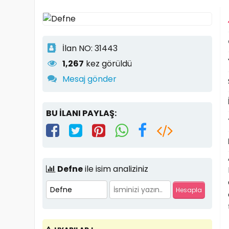
İlan NO: 31443
1,267
kez görüldü
Mesaj gönder
BU İLANI PAYLAŞ:
Defne
ile isim analiziniz