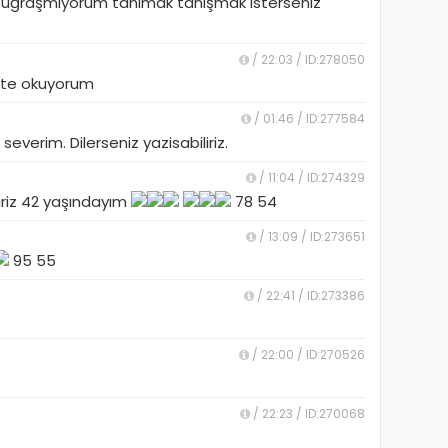
işle uğraşmıyorum tanımak tanışmak istersenız
/ 22:03 / ID:278050
site okuyorum
/ 01:46 / ID:277584
everim. Dilerseniz yazisabiliriz.
/ 11:04 / ID:274329
iriz 42 yaşındayım
78 54
/ 13:09 / ID:273651
95 55
/ 22:41 / ID:273386
/ 22:00 / ID:270526
/ 22:23 / ID:270068