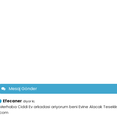
Mesaj Gönder
Efecaner
diyor ki;
Merhaba Ciddi Ev arkadasi ariyorum beni Evine Alacak Tesek
com