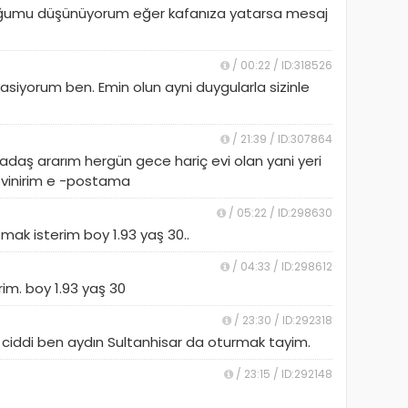
lduğumu düşünüyorum eğer kafanıza yatarsa mesaj
/ 00:22 / ID:318526
asiyorum ben. Emin olun ayni duygularla sizinle
/ 21:39 / ID:307864
adaş ararım hergün gece hariç evi olan yani yeri
sevinirim e -postama
/ 05:22 / ID:298630
ak isterim boy 1.93 yaş 30..
/ 04:33 / ID:298612
m. boy 1.93 yaş 30
/ 23:30 / ID:292318
m ciddi ben aydın Sultanhisar da oturmak tayim.
/ 23:15 / ID:292148