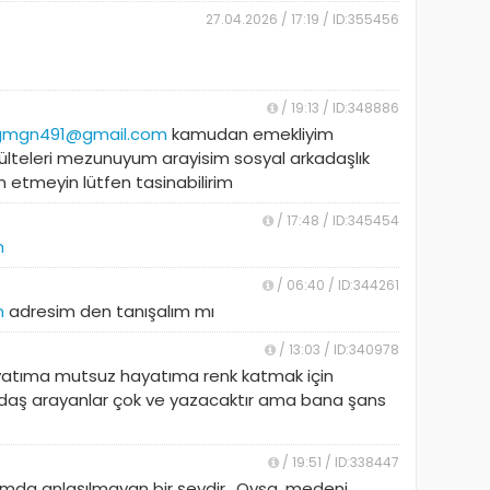
27.04.2026 / 17:19 / ID:355456
/ 19:13 / ID:348886
gmgn491@gmail.com
kamudan emekliyim
külteleri mezunuyum arayisim sosyal arkadaşlık
un etmeyin lütfen tasinabilirim
/ 17:48 / ID:345454
m
/ 06:40 / ID:344261
m
adresim den tanışalım mı
/ 13:03 / ID:340978
yatıma mutsuz hayatıma renk katmak için
adaş arayanlar çok ve yazacaktır ama bana şans
/ 19:51 / ID:338447
plumda anlaşılmayan bir şeydir.. Oysa, medeni