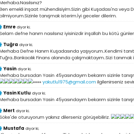
Merhaba.Nasılsınız?
Ben emekli inşaat mühendisiyim.Sizin gibi Kuşadası'na veya
bilmiyorum.Sizinle tanışmak isterim.İyi geceler dilerim.
Emre
diyor ki;
Selam defne hanım nasılsınız iyisinizdir inşallah bu kötü günlerde
Tuğra
diyor ki;
Merhaba Defne Hanım Kuşadasında yaşıyorum..Kendimi tanıt
Tuğra..Bankacılık Finans alanında çalışmaktayım..Sizi tanımak 
Yasin
diyor ki;
Merhaba bursadan Yasin 45yasındayım bekarım sizinle tanı
yakutlu1975@gmail.com
ilgilenirseniz sev
Yasin Kutlu
diyor ki;
Merhaba bursadan Yasin 45yasındayım bekarım sizinle tanı
Mert
diyor ki;
Söke'de oturuyorum yakınız dilerseniz görüşebiliriz.
Mustafa
diyor ki;