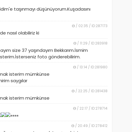
 Didim'e taşınmayı düşünüyorum.Kuşadasını
/ 02:35 / ID:287173
 nasıl olabiliriz ki
/ 11:29 / ID:283918
ayım size 37 yaşındayım Bekkarım.İsmim
isterim.İsterseniz foto gönderebilirim.
/ 13:14 / ID:281980
şmak isterim mümkünse
inirim saygılar
/ 22:25 / ID:281438
şmak isterim mümkünse
/ 22:17 / ID:278714
/ 20:49 / ID:278412