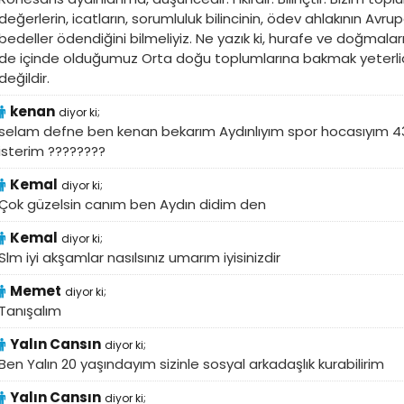
değerlerin, icatların, sorumluluk bilincinin, ödev ahlakının Avr
bedeller ödendiğini bilmeliyiz. Ne yazık ki, hurafe ve doğmaları
de içinde olduğumuz Orta doğu toplumlarına bakmak yeterlid
değildir.
kenan
diyor ki;
selam defne ben kenan bekarım Aydınlıyım spor hocasıyım 43
isterim ????????
Kemal
diyor ki;
Çok güzelsin canım ben Aydın didim den
Kemal
diyor ki;
Slm iyi akşamlar nasılsınız umarım iyisinizdir
Memet
diyor ki;
Tanışalım
Yalın Cansın
diyor ki;
Ben Yalın 20 yaşındayım sizinle sosyal arkadaşlık kurabilirim
Yalın Cansın
diyor ki;