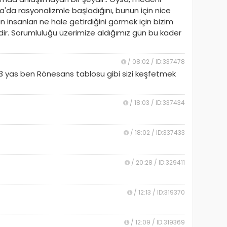
upa'da rasyonalizmle başladığını, bunun için nice
n insanları ne hale getirdiğini görmek için bizim
ir. Sorumluluğu üzerimize aldığımız gün bu kader
/ 08:02 / ID:337478
 yas ben Rönesans tablosu gibi sizi keşfetmek
/ 18:03 / ID:337434
/ 18:02 / ID:337433
/ 20:28 / ID:329411
/ 12:13 / ID:319370
/ 12:09 / ID:319369