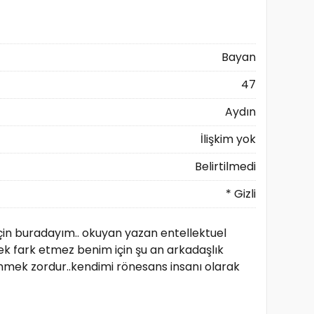
Bayan
47
Aydın
İlişkim yok
Belirtilmedi
* Gizli
için buradayım.. okuyan yazan entellektuel
kek fark etmez benim için şu an arkadaşlık
edinmek zordur..kendimi rönesans insanı olarak