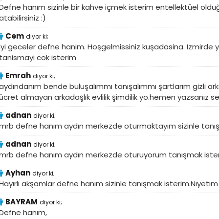
Defne hanım sizinle bir kahve içmek isterim entellektüel o
atabilirsiniz :)
Cem
diyor ki;
Iyi geceler defne hanim. Hoşgelmissiniz kuşadasina. Izmirde y
tanismayi cok isterim
Emrah
diyor ki;
aydındanım bende buluşalımmı tanışalımmı şartlarım gizli ark
ücret almayan arkadaşlık evlilik şimdilik yo.hemen yazsanız 
adnan
diyor ki;
mrb defne hanım aydın merkezde oturmaktayım sizinle tanışm
adnan
diyor ki;
mrb defne hanım aydın merkezde oturuyorum tanışmak isteri
Ayhan
diyor ki;
Hayırlı akşamlar defne hanım sizinle tanışmak isterim.Nıyetı
BAYRAM
diyor ki;
Defne hanım,