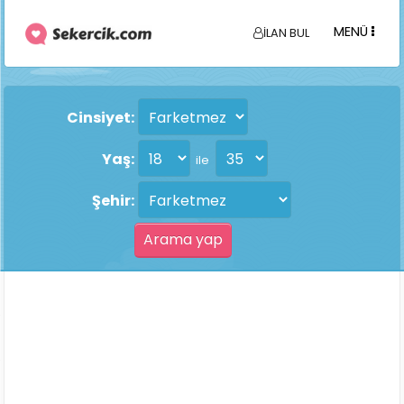
MENÜ
İLAN BUL
Cinsiyet:
Yaş:
ile
Şehir: