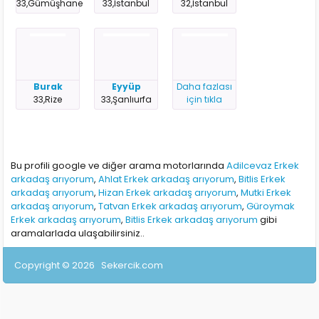
33,Gümüşhane
33,İstanbul
32,İstanbul
Burak
Eyyüp
Daha fazlası
33,Rize
33,Şanlıurfa
için tıkla
Bu profili google ve diğer arama motorlarında
Adilcevaz Erkek
arkadaş arıyorum
,
Ahlat Erkek arkadaş arıyorum
,
Bitlis Erkek
arkadaş arıyorum
,
Hizan Erkek arkadaş arıyorum
,
Mutki Erkek
arkadaş arıyorum
,
Tatvan Erkek arkadaş arıyorum
,
Güroymak
Erkek arkadaş arıyorum
,
Bitlis Erkek arkadaş arıyorum
gibi
aramalarlada ulaşabilirsiniz..
Copyright © 2026
Sekercik.com