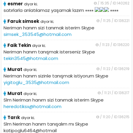
esmer
/ 15:35 / ID:140262
diyor ki;
satırlarla anlatılamaz yaşamak lazım
Faruk simsek
/ 11:25 / ID:136221
diyor ki;
Neriman hanım sizi tanımak isterim Skype
simsek_353545@hotmail.com
Faik Tekin
/ 11:23 / ID:136220
diyor ki;
Neriman hanım tanışmak isterseniz Skype
tekin3545@hotmail.com
Murat
/ 11:22 / ID:136219
diyor ki;
Neriman hanım sizinle tanışmak istiyorum Skype
yigitoglu_3535@hotmail.com
Murat
/ 11:21 / ID:136217
diyor ki;
Slm Neriman hanım sizi tanımak isterim Skype
heredotiksx@hotmail.com
Tarık
/ 11:20 / ID:136215
diyor ki;
Slm Neriman hanım tanışalım mı Skype
katipoglu6464@hotmail