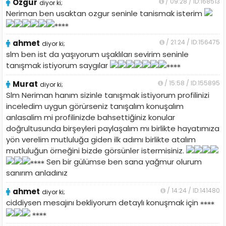
Ozgur
/ 09:28 / ID:168513
diyor ki;
Neriman ben usaktan ozgur seninle tanismak isterim
ahmet
/ 21:24 / ID:156475
diyor ki;
slm ben ist da yaşıyorum uşaklıları sevirim seninle
tanışmak istiyorum saygılar
Murat
/ 15:58 / ID:155895
diyor ki;
Slm Neriman hanım sizinle tanışmak istiyorum profilinizi
inceledim uygun görürseniz tanışalım konuşalım
anlasalim mi profilinizde bahsettiğiniz konular
doğrultusunda birşeyleri paylaşalım mı birlikte hayatımıza
yön verelim mutluluğa giden ilk adımı birlikte atalım
mutluluğun örneğini bizde görsünler istermisiniz.
Sen bir gülümse ben sana yağmur olurum
sanırım anladınız
ahmet
/ 14:24 / ID:141480
diyor ki;
ciddiysen mesajını bekliyorum detaylı konuşmak için