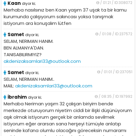
Kaan
/ 01:21 / ID:308072
diyor ki;
Merhaba nasılsınız ben Kaan yaşım 37 uşak ta bir kamu
kurumunda çalışıyorum sakıncası yoksa tanışmak
istiyorum ara konuşalım lütfen
Samet
/ 01:08 / ID:237572
diyor ki;
SELAM, NERIMAN HANIM.
BEN ALMANYA'DAN.
TANISABILIRMIYIZ?
akdenizaksamlari33@outlook.com
Samet
/ 01:01 / ID:237051
diyor ki;
SELAM, NERIMAN HANIM..
MAIL:
akdenizaksamlari33@outlook.com
İbrahim
/ 08:35 / ID:197992
diyor ki;
Merhaba Neriman yaşım 32 çalışan biriyim bende
merkezde oturuyorum niyetim ciddi bir ilişki düşünüyorum
aşık olmak istiyorum gerçek bir anlamda sevilmek
istiyorum eğer ararsan sana herşeyi tümüyle anlatıp
seninde kafana olumlu olacağını göreceksin numaramı