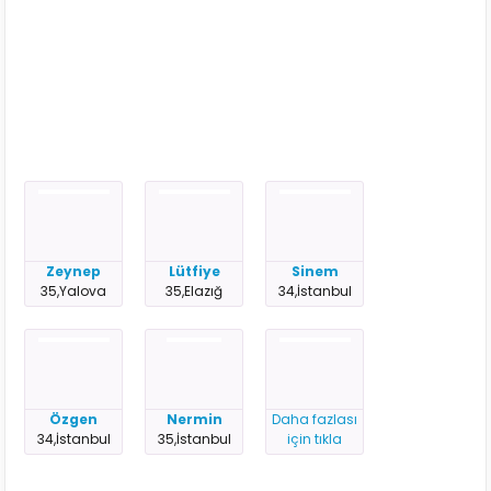
Zeynep
Lütfiye
Sinem
35,Yalova
35,Elazığ
34,İstanbul
Özgen
Nermin
Daha fazlası
34,İstanbul
35,İstanbul
için tıkla