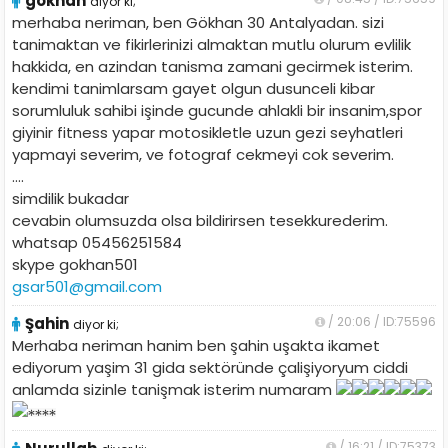
gokhan
diyor ki;
merhaba neriman, ben Gökhan 30 Antalyadan. sizi
tanimaktan ve fikirlerinizi almaktan mutlu olurum evlilik
hakkida, en azindan tanisma zamani gecirmek isterim.
kendimi tanimlarsam gayet olgun dusunceli kibar
sorumluluk sahibi işinde gucunde ahlakli bir insanim,spor
giyinir fitness yapar motosikletle uzun gezi seyhatleri
yapmayi severim, ve fotograf cekmeyi cok severim.
....
simdilik bukadar
cevabin olumsuzda olsa bildirirsen tesekkurederim.
whatsap 05456251584
skype gokhan501
gsar501@gmail.com
Şahin
/ 20:06 / ID:75596
diyor ki;
Merhaba neriman hanim ben şahin uşakta ikamet
ediyorum yaşim 31 gida sektöründe çalişiyoryum ciddi
anlamda sizinle tanişmak isterim numaram
/ 16:21 / ID:75373