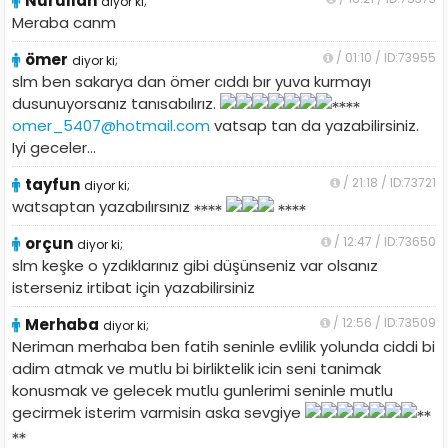
Nurullah
diyor ki;
Meraba canm
ömer
/ 01:10 / ID:73955
diyor ki;
slm ben sakarya dan ömer cıddı bır yuva kurmayı
dusunuyorsanız tanısabılırız.
omer_5407@hotmail.com
vatsap tan da yazabilirsiniz.
Iyi geceler...
tayfun
/ 21:18 / ID:73721
diyor ki;
watsaptan yazabılırsınız
orçun
/ 12:47 / ID:73650
diyor ki;
slm keşke o yzdıklarınız gibi düşünseniz var olsanız
isterseniz irtibat için yazabilirsiniz
Merhaba
/ 12:56 / ID:73509
diyor ki;
Neriman merhaba ben fatih seninle evlilik yolunda ciddi bi
adim atmak ve mutlu bi birliktelik icin seni tanimak
konusmak ve gelecek mutlu gunlerimi seninle mutlu
gecirmek isterim varmisin aska sevgiye