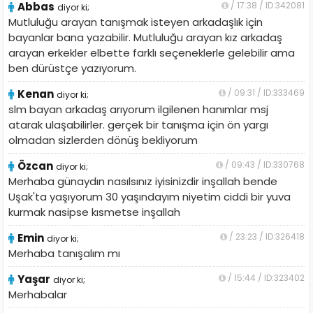
Abbas
/ 17:38 / ID:342081
diyor ki;
Mutluluğu arayan tanışmak isteyen arkadaşlık için
bayanlar bana yazabilir. Mutluluğu arayan kız arkadaş
arayan erkekler elbette farklı seçeneklerle gelebilir ama
ben dürüstçe yazıyorum.
Kenan
/ 09:31 / ID:333469
diyor ki;
slm bayan arkadaş arıyorum ilgilenen hanımlar msj
atarak ulaşabilirler. gerçek bir tanışma için ön yargı
olmadan sizlerden dönüş bekliyorum
Özcan
/ 09:43 / ID:330768
diyor ki;
Merhaba günaydın nasılsınız iyisinizdir inşallah bende
Uşak'ta yaşıyorum 30 yaşındayım niyetim ciddi bir yuva
kurmak nasipse kısmetse inşallah
Emin
/ 23:23 / ID:326418
diyor ki;
Merhaba tanışalım mı
Yaşar
/ 15:44 / ID:323402
diyor ki;
Merhabalar