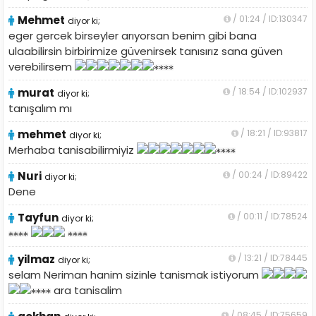
Mehmet
/ 01:24 / ID:130347
diyor ki;
eger gercek birseyler arıyorsan benim gibi bana
ulaabilirsin birbirimize güvenirsek tanısırız sana güven
verebilirsem
murat
/ 18:54 / ID:102937
diyor ki;
tanışalım mı
mehmet
/ 18:21 / ID:93817
diyor ki;
Merhaba tanisabilirmiyiz
Nuri
/ 00:24 / ID:89422
diyor ki;
Dene
Tayfun
/ 00:11 / ID:78524
diyor ki;
yilmaz
/ 13:21 / ID:78445
diyor ki;
selam Neriman hanim sizinle tanismak istiyorum
ara tanisalim
/ 08:45 / ID:75659