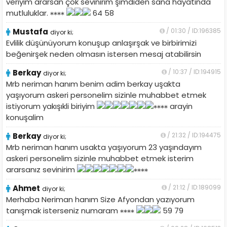
veriyim ararsan çok sevinirim şimdiden sana hayatında
mutluluklar.
64 58
Mustafa
/ 01:30 / ID:196385
diyor ki;
Evlilik düşünüyorum konuşup anlaşırşak ve birbirimizi
beğenirşek neden olmasın istersen mesaj atabilirsin
Berkay
/ 10:37 / ID:194915
diyor ki;
Mrb neriman hanım benim adim berkay uşakta
yaşıyorum askeri personelim sizinle muhabbet etmek
istiyorum yakışıkli biriyim
arayin
konuşalim
Berkay
/ 21:32 / ID:194475
diyor ki;
Mrb neriman hanım usakta yaşıyorum 23 yaşındayım
askeri personelim sizinle muhabbet etmek isterim
ararsanız sevinirim
Ahmet
/ 21:12 / ID:189099
diyor ki;
Merhaba Neriman hanım Size Afyondan yazıyorum
tanışmak isterseniz numaram
59 79