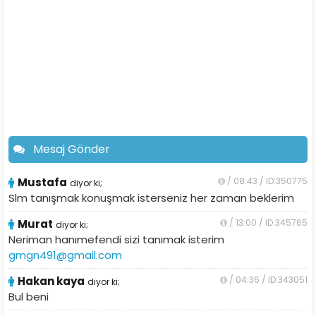
Mesaj Gönder
Mustafa
/ 08:43 / ID:350775
diyor ki;
Slm tanışmak konuşmak isterseniz her zaman beklerim
Murat
/ 13:00 / ID:345765
diyor ki;
Neriman hanımefendi sizi tanımak isterim
gmgn491@gmail.com
Hakan kaya
/ 04:36 / ID:343051
diyor ki;
Bul beni