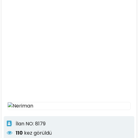
İlan NO: 8179
110
kez görüldü