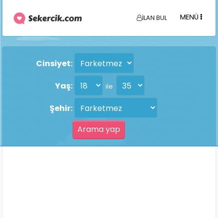
MENÜ
İLAN BUL
Cinsiyet:
Yaş:
ile
Şehir: