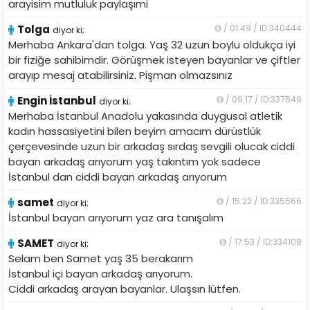
arayisim mutluluk paylaşımi
Tolga
/ 01:49 / ID:340444
diyor ki;
Merhaba Ankara'dan tolga. Yaş 32 uzun boylu oldukça iyi
bir fiziğe sahibimdir. Görüşmek isteyen bayanlar ve çiftler
arayıp mesaj atabilirsiniz. Pişman olmazsınız
Engin İstanbul
/ 09:17 / ID:337549
diyor ki;
Merhaba İstanbul Anadolu yakasında duygusal atletik
kadın hassasiyetini bilen beyim amacım dürüstlük
çerçevesinde uzun bir arkadaş sırdaş sevgili olucak ciddi
bayan arkadaş arıyorum yaş takıntım yok sadece
İstanbul dan ciddi bayan arkadaş arıyorum
samet
/ 15:22 / ID:335566
diyor ki;
İstanbul bayan arıyorum yaz ara tanışalım
SAMET
/ 17:53 / ID:334108
diyor ki;
Selam ben Samet yaş 35 berakarım
İstanbul içi bayan arkadaş arıyorum.
Ciddi arkadaş arayan bayanlar. Ulaşsın lütfen.