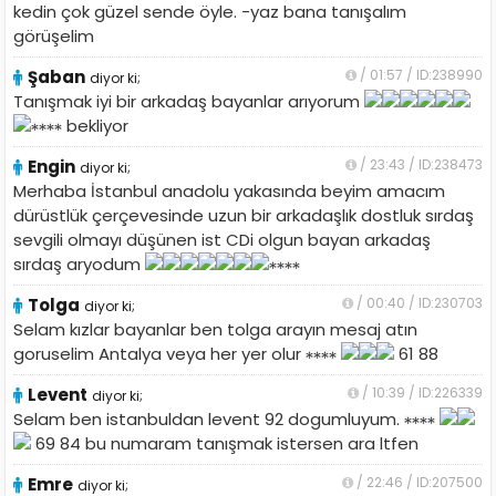
kedin çok güzel sende öyle. -yaz bana tanışalım
görüşelim
Şaban
/ 01:57 / ID:238990
diyor ki;
Tanışmak iyi bir arkadaş bayanlar arıyorum
bekliyor
Engin
/ 23:43 / ID:238473
diyor ki;
Merhaba İstanbul anadolu yakasında beyim amacım
dürüstlük çerçevesinde uzun bir arkadaşlık dostluk sırdaş
sevgili olmayı düşünen ist CDi olgun bayan arkadaş
sırdaş aryodum
Tolga
/ 00:40 / ID:230703
diyor ki;
Selam kızlar bayanlar ben tolga arayın mesaj atın
goruselim Antalya veya her yer olur
61 88
Levent
/ 10:39 / ID:226339
diyor ki;
Selam ben istanbuldan levent 92 dogumluyum.
69 84 bu numaram tanışmak istersen ara ltfen
Emre
/ 22:46 / ID:207500
diyor ki;