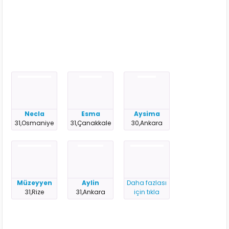
Necla
Esma
Aysima
31,Osmaniye
31,Çanakkale
30,Ankara
Müzeyyen
Aylin
Daha fazlası
31,Rize
31,Ankara
için tıkla