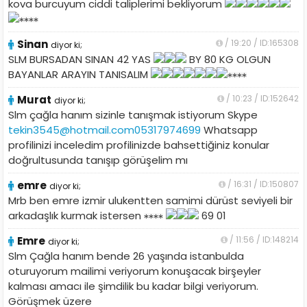
kova burcuyum ciddi taliplerimi bekliyorum
Sinan
/ 19:20 / ID:165308
diyor ki;
SLM BURSADAN SINAN 42 YAS
BY 80 KG OLGUN
BAYANLAR ARAYIN TANISALIM
Murat
/ 10:23 / ID:152642
diyor ki;
Slm çağla hanım sizinle tanışmak istiyorum Skype
tekin3545@hotmail.com05317974699
Whatsapp
profilinizi inceledim profilinizde bahsettiğiniz konular
doğrultusunda tanışıp görüşelim mı
emre
/ 16:31 / ID:150807
diyor ki;
Mrb ben emre izmir ulukentten samimi dürüst seviyeli bir
arkadaşlık kurmak istersen
69 01
Emre
/ 11:56 / ID:148214
diyor ki;
Slm Çağla hanım bende 26 yaşında istanbulda
oturuyorum mailimi veriyorum konuşacak birşeyler
kalması amacı ile şimdilik bu kadar bilgi veriyorum.
Görüşmek üzere