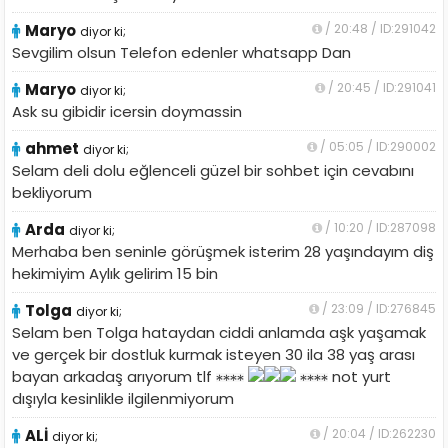
Maryo
/ 20:48 / ID:291042
diyor ki;
Sevgilim olsun Telefon edenler whatsapp Dan
Maryo
/ 20:45 / ID:291041
diyor ki;
Ask su gibidir icersin doymassin
ahmet
/ 05:05 / ID:290002
diyor ki;
Selam deli dolu eğlenceli güzel bir sohbet için cevabını
bekliyorum
Arda
/ 10:20 / ID:287098
diyor ki;
Merhaba ben seninle görüşmek isterim 28 yaşındayım diş
hekimiyim Aylık gelirim 15 bin
Tolga
/ 23:09 / ID:276845
diyor ki;
Selam ben Tolga hataydan ciddi anlamda aşk yaşamak
ve gerçek bir dostluk kurmak isteyen 30 ila 38 yaş arası
bayan arkadaş arıyorum tlf
not yurt
dışıyla kesinlikle ilgilenmiyorum
ALİ
/ 20:04 / ID:262230
diyor ki;