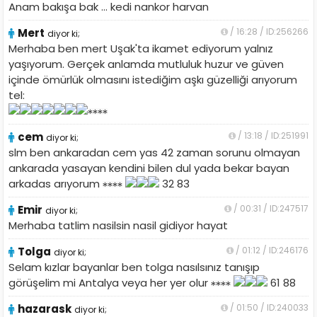
Anam bakışa bak ... kedi nankor harvan
Mert
/ 16:28 / ID:256266
diyor ki;
Merhaba ben mert Uşak'ta ikamet ediyorum yalnız
yaşıyorum. Gerçek anlamda mutluluk huzur ve güven
içinde ömürlük olmasını istediğim aşkı güzelliği arıyorum
tel:
cem
/ 13:18 / ID:251991
diyor ki;
slm ben ankaradan cem yas 42 zaman sorunu olmayan
ankarada yasayan kendini bilen dul yada bekar bayan
arkadas arıyorum
32 83
Emir
/ 00:31 / ID:247517
diyor ki;
Merhaba tatlim nasilsin nasil gidiyor hayat
Tolga
/ 01:12 / ID:246176
diyor ki;
Selam kızlar bayanlar ben tolga nasılsınız tanışıp
görüşelim mi Antalya veya her yer olur
61 88
hazarask
/ 01:50 / ID:240033
diyor ki;