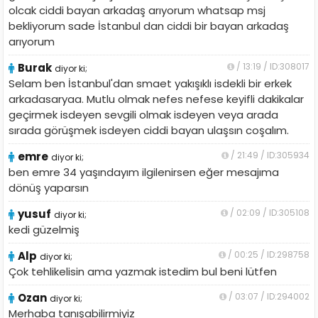
olcak ciddi bayan arkadaş arıyorum whatsap msj
bekliyorum sade İstanbul dan ciddi bir bayan arkadaş
arıyorum
Burak
/ 13:19 / ID:308017
diyor ki;
Selam ben İstanbul'dan smaet yakışıklı isdekli bir erkek
arkadasaryaa. Mutlu olmak nefes nefese keyifli dakikalar
geçirmek isdeyen sevgili olmak isdeyen veya arada
sırada görüşmek isdeyen ciddi bayan ulaşsın coşalım.
emre
/ 21:49 / ID:305934
diyor ki;
ben emre 34 yaşındayım ilgilenirsen eğer mesajıma
dönüş yaparsın
yusuf
/ 02:09 / ID:305108
diyor ki;
kedi güzelmiş
Alp
/ 00:25 / ID:298758
diyor ki;
Çok tehlikelisin ama yazmak istedim bul beni lütfen
Ozan
/ 03:07 / ID:294002
diyor ki;
Merhaba tanışabilirmiyiz