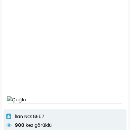
İlan NO: 8957
900
kez görüldü