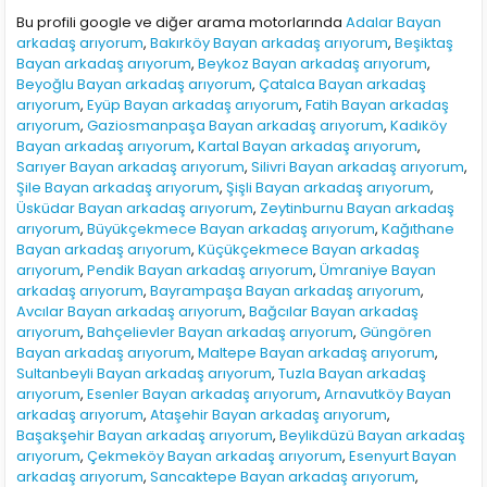
Bu profili google ve diğer arama motorlarında
Adalar Bayan
arkadaş arıyorum
,
Bakırköy Bayan arkadaş arıyorum
,
Beşiktaş
Bayan arkadaş arıyorum
,
Beykoz Bayan arkadaş arıyorum
,
Beyoğlu Bayan arkadaş arıyorum
,
Çatalca Bayan arkadaş
arıyorum
,
Eyüp Bayan arkadaş arıyorum
,
Fatih Bayan arkadaş
arıyorum
,
Gaziosmanpaşa Bayan arkadaş arıyorum
,
Kadıköy
Bayan arkadaş arıyorum
,
Kartal Bayan arkadaş arıyorum
,
Sarıyer Bayan arkadaş arıyorum
,
Silivri Bayan arkadaş arıyorum
,
Şile Bayan arkadaş arıyorum
,
Şişli Bayan arkadaş arıyorum
,
Üsküdar Bayan arkadaş arıyorum
,
Zeytinburnu Bayan arkadaş
arıyorum
,
Büyükçekmece Bayan arkadaş arıyorum
,
Kağıthane
Bayan arkadaş arıyorum
,
Küçükçekmece Bayan arkadaş
arıyorum
,
Pendik Bayan arkadaş arıyorum
,
Ümraniye Bayan
arkadaş arıyorum
,
Bayrampaşa Bayan arkadaş arıyorum
,
Avcılar Bayan arkadaş arıyorum
,
Bağcılar Bayan arkadaş
arıyorum
,
Bahçelievler Bayan arkadaş arıyorum
,
Güngören
Bayan arkadaş arıyorum
,
Maltepe Bayan arkadaş arıyorum
,
Sultanbeyli Bayan arkadaş arıyorum
,
Tuzla Bayan arkadaş
arıyorum
,
Esenler Bayan arkadaş arıyorum
,
Arnavutköy Bayan
arkadaş arıyorum
,
Ataşehir Bayan arkadaş arıyorum
,
Başakşehir Bayan arkadaş arıyorum
,
Beylikdüzü Bayan arkadaş
arıyorum
,
Çekmeköy Bayan arkadaş arıyorum
,
Esenyurt Bayan
arkadaş arıyorum
,
Sancaktepe Bayan arkadaş arıyorum
,