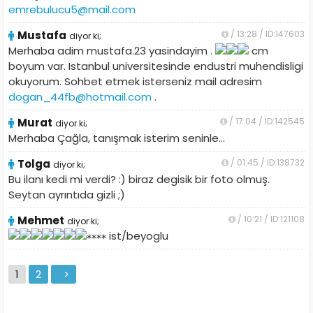
emrebulucu5@mail.com
Mustafa
/ 13:28 / ID:147603
diyor ki;
Merhaba adim mustafa.23 yasindayim .
cm
boyum var. Istanbul universitesinde endustri muhendisligi
okuyorum. Sohbet etmek isterseniz mail adresim
dogan_44fb@hotmail.com
.
Murat
/ 17:04 / ID:142545
diyor ki;
Merhaba Çağla, tanışmak isterim seninle...
Tolga
/ 01:45 / ID:138732
diyor ki;
Bu ilanı kedi mi verdi? :) biraz degisik bir foto olmuş.
Seytan ayrıntıda gizli ;)
Mehmet
/ 10:21 / ID:121108
diyor ki;
ist/beyoglu
1
2
>