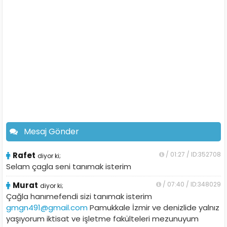
Mesaj Gönder
Rafet
/ 01:27 / ID:352708
diyor ki;
Selam çagla seni tanımak isterim
Murat
/ 07:40 / ID:348029
diyor ki;
Çağla hanımefendi sizi tanımak isterim
gmgn491@gmail.com
Pamukkale İzmir ve denizlide yalnız
yaşıyorum iktisat ve işletme fakülteleri mezunuyum