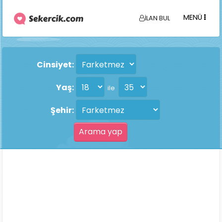
MENÜ
İLAN BUL
Cinsiyet:
Yaş:
ile
Şehir: