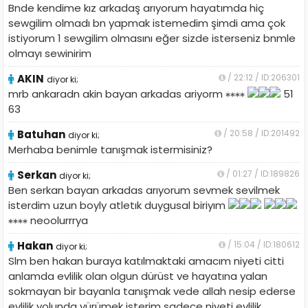
Bnde kendime kız arkadaş arıyorum hayatımda hiç
sewgilim olmadı bn yapmak istemedim şimdi ama çok
istiyorum 1 sewgilim olmasını eğer sizde isterseniz bnmle
olmayı sewinirim
AKIN
/ 22:12 / ID:206301
diyor ki;
mrb ankaradn akin bayan arkadas ariyorm
51
63
Batuhan
/ 20:58 / ID:201492
diyor ki;
Merhaba benimle tanışmak istermisiniz?
Serkan
/ 01:27 / ID:189826
diyor ki;
Ben serkan bayan arkadas arıyorum sevmek sevilmek
isterdim uzun boyly atletık duygusal biriyım
neoolurrrya
Hakan
/ 15:04 / ID:180612
diyor ki;
Slm ben hakan buraya katılmaktaki amacım niyeti citti
anlamda evlilik olan olgun dürüst ve hayatına yalan
sokmayan bir bayanla tanışmak vede allah nesip ederse
evlilik yolunda yürümek isterim sadece niyeti evlilik