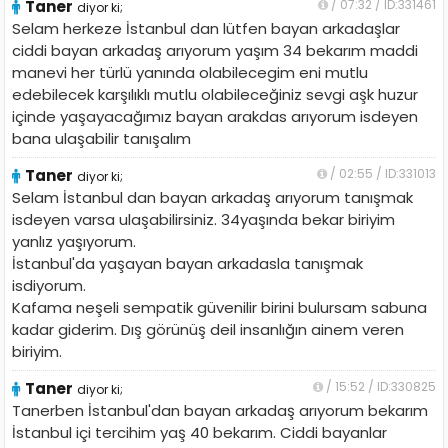
Taner
/ 07:32 / ID:331461
diyor ki;
Selam herkeze İstanbul dan lütfen bayan arkadaşlar
ciddi bayan arkadaş arıyorum yaşım 34 bekarım maddi
manevi her türlü yanında olabilecegim eni mutlu
edebilecek karşılıklı mutlu olabileceğiniz sevgi aşk huzur
içinde yaşayacağımız bayan arakdas arıyorum isdeyen
bana ulaşabilir tanışalım
Taner
/ 02:55 / ID:331013
diyor ki;
Selam İstanbul dan bayan arkadaş arıyorum tanışmak
isdeyen varsa ulaşabilirsiniz. 34yaşında bekar biriyim
yanlız yaşıyorum.
İstanbul'da yaşayan bayan arkadasla tanışmak
isdiyorum.
Kafama neşeli sempatik güvenilir birini bulursam sabuna
kadar giderim. Dış görünüş deil insanlığın ainem veren
biriyim.
Taner
/ 15:52 / ID:330825
diyor ki;
Tanerben İstanbul'dan bayan arkadaş arıyorum bekarım
İstanbul içi tercihim yaş 40 bekarım. Ciddi bayanlar