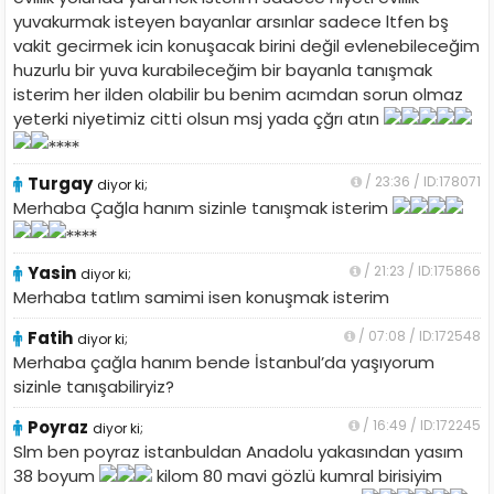
yuvakurmak isteyen bayanlar arsınlar sadece ltfen bş
vakit gecirmek icin konuşacak birini değil evlenebileceğim
huzurlu bir yuva kurabileceğim bir bayanla tanışmak
isterim her ilden olabilir bu benim acımdan sorun olmaz
yeterki niyetimiz citti olsun msj yada çğrı atın
Turgay
/ 23:36 / ID:178071
diyor ki;
Merhaba Çağla hanım sizinle tanışmak isterim
Yasin
/ 21:23 / ID:175866
diyor ki;
Merhaba tatlım samimi isen konuşmak isterim
Fatih
/ 07:08 / ID:172548
diyor ki;
Merhaba çağla hanım bende İstanbul’da yaşıyorum
sizinle tanışabiliryiz?
Poyraz
/ 16:49 / ID:172245
diyor ki;
Slm ben poyraz istanbuldan Anadolu yakasından yasım
38 boyum
kilom 80 mavi gözlü kumral birisiyim