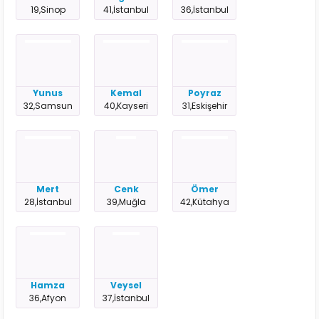
19,Sinop
41,İstanbul
36,İstanbul
Yunus
Kemal
Poyraz
32,Samsun
40,Kayseri
31,Eskişehir
Mert
Cenk
Ömer
28,İstanbul
39,Muğla
42,Kütahya
Hamza
Veysel
36,Afyon
37,İstanbul