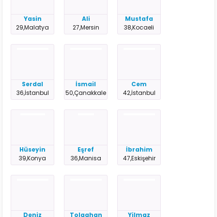
Yasin
Ali
Mustafa
29,Malatya
27,Mersin
38,Kocaeli
Serdal
İsmail
Cem
36,İstanbul
50,Çanakkale
42,İstanbul
Hüseyin
Eşref
İbrahim
39,Konya
36,Manisa
47,Eskişehir
Deniz
Tolgahan
Yilmaz