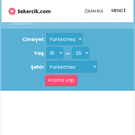
MENÜ
İLAN BUL
Cinsiyet:
Yaş:
ile
Şehir: