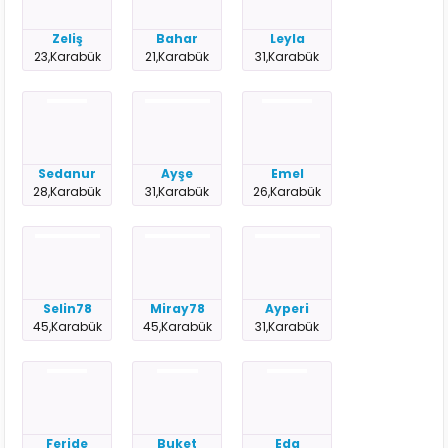
Zeliş
Bahar
Leyla
23,Karabük
21,Karabük
31,Karabük
Sedanur
Ayşe
Emel
28,Karabük
31,Karabük
26,Karabük
Selin78
Miray78
Ayperi
45,Karabük
45,Karabük
31,Karabük
Feride
Buket
Eda