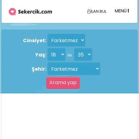
MENÜ
İLAN BUL
Cinsiyet:
Yaş:
ile
Şehir: