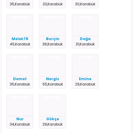
35,Karabük
33,Karabük
30,Karabük
Melek78
Burçin
Doğa
45,Karabük
36,Karabük
31,Karabük
Demet
Nergiz
Emine
35,Karabük
55,Karabük
29,Karabük
Nur
Gökçe
34,Karabük
29,Karabük