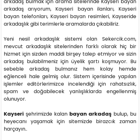
arkadaş bulmak için arama sitelerinde Kayseri bayan
arkadaş arıyorum, Kayseri bayan ilanları, Kayseri
bayan telefonları, Kayseri bayan resimleri, Kayseride
arkadaşlık gibi terimlerle aramalarda çıkabiliriz.
Yeni nesil arkadaşlık sistemi olan Sekercik.com,
mevcut arkadaşlık sitelerinden farklı olarak hiç bir
hizmet için sizden maddi birşey talep etmiyor ve sizin
arkadaş bulabilmeniz için üyelik şartı koşmuyor. Bu
sebeble arkadaş bulmanız hem kolay hemde
eğlenceli hale gelmiş olur. Sistem içerisinde yapılan
işlemler editörlerimizce incelendiği için rahatsızlık,
spam ve doğabilecek yanlışlıklarda engellenmiş
olunuyor.
Kayseri
şehrimizde kalan
bayan arkadaş
bulup, bu
heyecanı yaşamak için sitemizde birazcık zaman
harçayın..