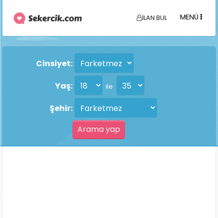
MENÜ
İLAN BUL
Cinsiyet:
Yaş:
ile
Şehir: