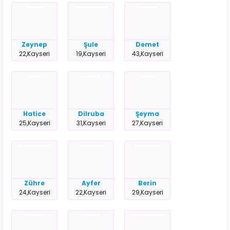
Zeynep
Şule
Demet
22,Kayseri
19,Kayseri
43,Kayseri
Hatice
Dilruba
Şeyma
25,Kayseri
31,Kayseri
27,Kayseri
Zühre
Ayfer
Berin
24,Kayseri
22,Kayseri
29,Kayseri