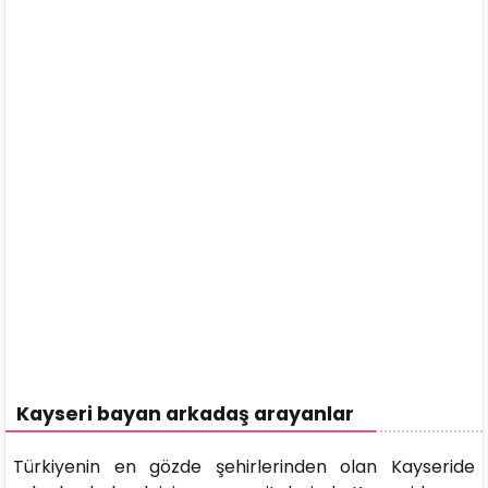
Kayseri bayan arkadaş arayanlar
Türkiyenin en gözde şehirlerinden olan Kayseride