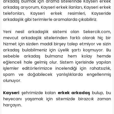
arkadaş bulmak için arama sitelerinde Kayseri erkek
arkadaş arıyorum, Kayseri erkek ilanları, Kayseri erkek
telefonları, Kayseri erkek resimleri, Kayseride
arkadaşlık gibi terimlerle aramalarda çıkabiliriz.
Yeni nesil arkadaşlık sistemi olan Sekercik.com,
mevcut arkadaşlık sitelerinden farklı olarak hiç bir
hizmet için sizden maddi birşey talep etmiyor ve sizin
arkadaş bulabilmeniz için üyelik şartı koşmuyor. Bu
sebeble arkadaş bulmanız hem kolay hemde
eğlenceli hale gelmiş olur. Sistem içerisinde yapılan
işlemler editörlerimizce incelendiği için rahatsızlık,
spam ve doğabilecek yanlışlıklarda engellenmiş
olunuyor.
Kayseri
şehrimizde kalan
erkek arkadaş
bulup, bu
heyecanı yaşamak için sitemizde birazcık zaman
harçayın..