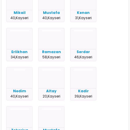
Mikail
Mustafa
Kenan
40,Kayseri
40,Kayseri
31,Kayseri
Erlikhan
Ramazan
Serdar
34,Kayseri
58,Kayseri
46,Kayseri
Nedim
Altay
Kadir
40,Kayseri
20,Kayseri
39,Kayseri