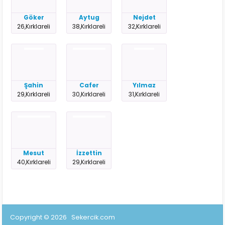
Göker
Aytug
Nejdet
26,Kırklareli
38,Kırklareli
32,Kırklareli
Şahin
Cafer
Yılmaz
29,Kırklareli
30,Kırklareli
31,Kırklareli
Mesut
İzzettin
40,Kırklareli
29,Kırklareli
Copyright © 2026
Sekercik.com