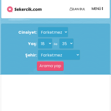
MENÜ
İLAN BUL
Cinsiyet:
Yaş:
ile
Şehir: