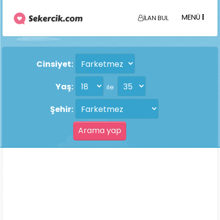
MENÜ
İLAN BUL
Cinsiyet:
Yaş:
ile
Şehir: