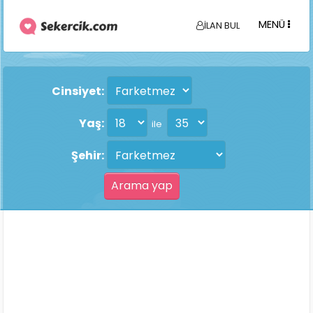
MENÜ
İLAN BUL
Cinsiyet:
Yaş:
ile
Şehir: