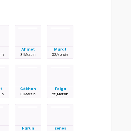
Ahmet
Murat
sin
31,Mersin
32,Mersin
t
Gökhan
Tolga
sin
31,Mersin
25,Mersin
s
Harun
Zenes