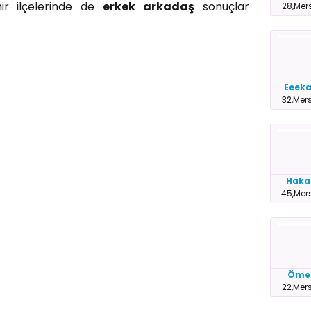
hir ilçelerinde de
erkek arkadaş
sonuçlar
28,Mer
Eeek
32,Mer
Haka
45,Mer
Öme
22,Mer