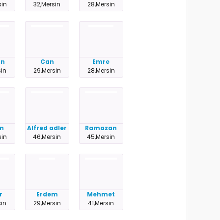
sin
32,Mersin
28,Mersin
an
Can
Emre
sin
29,Mersin
28,Mersin
n
Alfred adler
Ramazan
sin
46,Mersin
45,Mersin
r
Erdem
Mehmet
sin
29,Mersin
41,Mersin