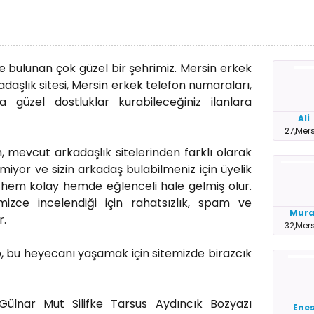
de bulunan çok güzel bir şehrimiz. Mersin erkek
adaşlık sitesi, Mersin erkek telefon numaraları,
 güzel dostluklar kurabileceğiniz ilanlara
Ali
27,Mer
, mevcut arkadaşlık sitelerinden farklı olarak
miyor ve sizin arkadaş bulabilmeniz için üyelik
hem kolay hemde eğlenceli hale gelmiş olur.
imizce incelendiği için rahatsızlık, spam ve
Mura
r.
32,Mer
, bu heyecanı yaşamak için sitemizde birazcık
ülnar Mut Silifke Tarsus Aydıncık Bozyazı
Ene