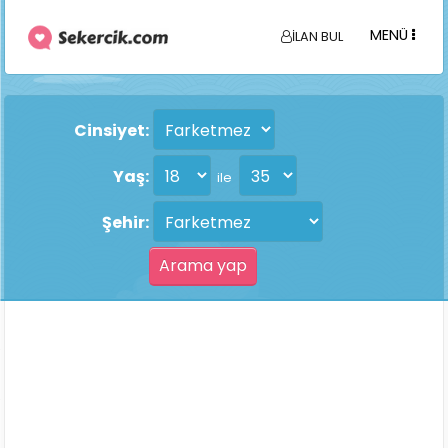
MENÜ
İLAN BUL
Cinsiyet:
Yaş:
ile
Şehir: