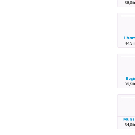
38,Sii
İlha
44,Sii
Beşi
39,Sii
Muhs
34,Sii