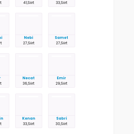
rt
41,Siirt
33,Siirt
mi
Nebi
Samet
rt
27,Siirt
27,Siirt
r
Necat
Emir
rt
36,Siirt
29,Siirt
in
Kenan
Sabri
rt
33,Siirt
30,Siirt