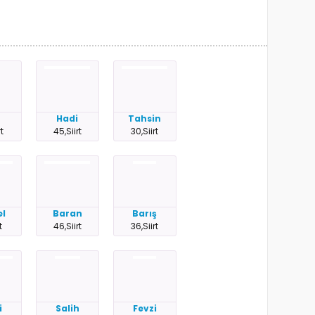
r
Hadi
Tahsin
rt
45,Siirt
30,Siirt
el
Baran
Barış
t
46,Siirt
36,Siirt
i
Salih
Fevzi