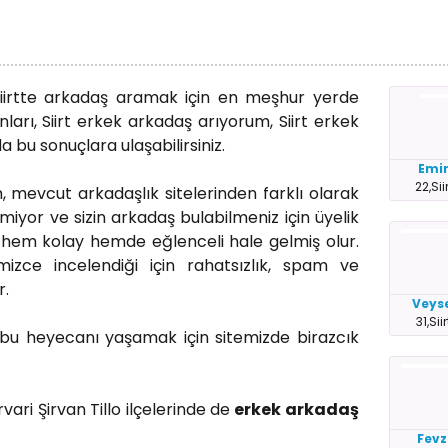
 siirtte arkadaş aramak için en meşhur yerde
nları, Siirt erkek arkadaş arıyorum, Siirt erkek
da bu sonuçlara ulaşabilirsiniz.
Emi
22,Sii
, mevcut arkadaşlık sitelerinden farklı olarak
miyor ve sizin arkadaş bulabilmeniz için üyelik
hem kolay hemde eğlenceli hale gelmiş olur.
imizce incelendiği için rahatsızlık, spam ve
r.
Veys
31,Siir
bu heyecanı yaşamak için sitemizde birazcık
vari Şirvan Tillo ilçelerinde de
erkek arkadaş
Fevz