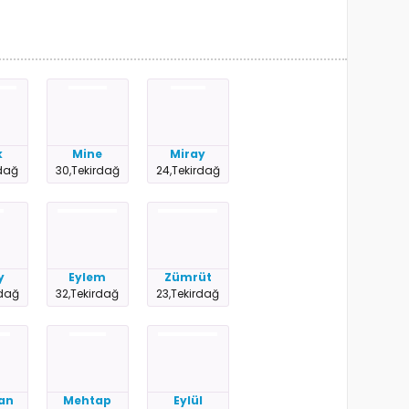
k
Mine
Miray
rdağ
30,Tekirdağ
24,Tekirdağ
y
Eylem
Zümrüt
rdağ
32,Tekirdağ
23,Tekirdağ
can
Mehtap
Eylül