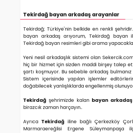
Tekirdağ bayan arkadaş arayanlar
Tekirdağ; Türkiye'nin belkide en renkli şehridi
bayan arkadaş arıyorum, Tekirdağ bayan ila
Tekirdağ bayan resimleri gibi arama yapacakları 
Yeni nesil arkadaşlık sistemi olan Sekercik.com
hiç bir hizmet için sizden maddi birşey talep et
şartı koşmuyor. Bu sebeble arkadaş bulmanız 
Sistem içerisinde yapılan işlemler editörler
doğabilecek yanlışlıklarda engellenmiş olunuyo
Tekirdağ
şehrimizde kalan
bayan arkadaş
birazcık zaman harçayın..
Ayrıca
Tekirdağ
iline bağlı Çerkezköy Çor
Marmaraereğlisi Ergene Süleymanpaşa i