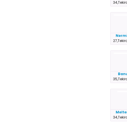
34,Teki
Nerm
27,Teki
Ban
35,Teki
Melt
34,Teki