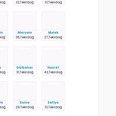
rdağ
22,Tekirdağ
31,Tekirdağ
in
Meryem
Melek
rdağ
36,Tekirdağ
27,Tekirdağ
u
Gülbahar
Hasret
rdağ
31,Tekirdağ
42,Tekirdağ
em
Esma
Safiye
rdağ
29,Tekirdağ
31,Tekirdağ