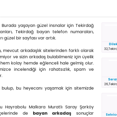
r. Burada yaşayan güzel insnalar için Tekirdağ
nları, Tekirdağ bayan telefon numaraları,
güzel bir sayfası var artık.
Dile
32,Teki
, mevcut arkadaşlık sitelerinden farklı olarak
miyor ve sizin arkadaş bulabilmeniz için üyelik
hem kolay hemde eğlenceli hale gelmiş olur.
imizce incelendiği için rahatsızlık, spam ve
r.
Sera
26,Teki
bulup, bu heyecanı yaşamak için sitemizde
lu Hayrabolu Malkara Muratlı Saray Şarköy
lçelerinde de
bayan arkadaş
sonuçlar
Selvi