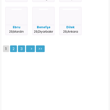
Ebru
Benefşe
Dilek
29,Mardin
29,Diyarbakır
29,Ankara
1
2
3
>
>>