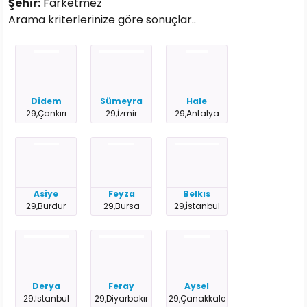
Şehir:
Farketmez
Arama kriterlerinize göre sonuçlar..
Didem
Sümeyra
Hale
29,Çankırı
29,İzmir
29,Antalya
Asiye
Feyza
Belkıs
29,Burdur
29,Bursa
29,İstanbul
Derya
Feray
Aysel
29,İstanbul
29,Diyarbakır
29,Çanakkale