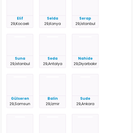
Elif
Selda
Serap
29,Kocaeli
29,Konya
29,İstanbul
Suna
Seda
Nahide
29,İstanbul
29,Antalya
29,Diyarbakır
Gülseren
Balin
Sude
29,Samsun
29,İzmir
29,Ankara