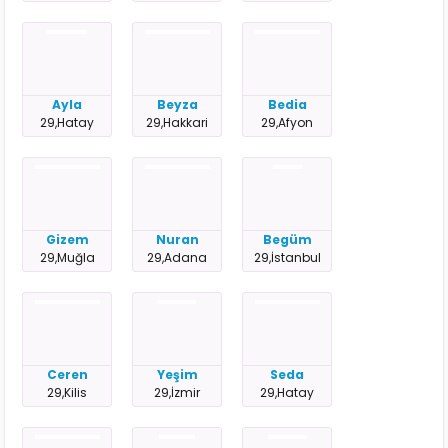
Ayla
Beyza
Bedia
29,Hatay
29,Hakkari
29,Afyon
Gizem
Nuran
Begüm
29,Muğla
29,Adana
29,İstanbul
Ceren
Yeşim
Seda
29,Kilis
29,İzmir
29,Hatay