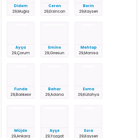
Didem
Ceren
Berin
29,Muğla
29,Erzincan
29,Kayseri
Ayça
Emine
Mehtap
29,Çorum
29,Giresun
29,Manisa
Funda
Bahar
Esma
29,Balıkesir
29,Adana
29,Kütahya
Müjde
Ayşe
Esra
29,Ankara
29,Yozgat
29,Kayseri