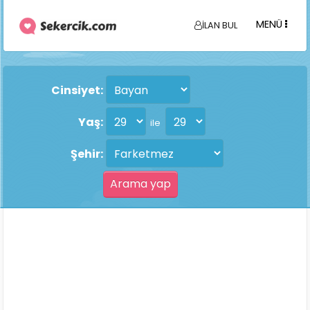
MENÜ
İLAN BUL
Cinsiyet:
Yaş:
ile
Şehir: