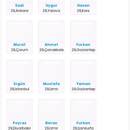
Sadi
Uygur
Hasan
29,Ankara
29,Yalova
29,Kars
Murat
Ahmet
Furkan
29,Çorum
29,Çanakkale
29,Gaziantep
Ergün
Mustafa
Yaman
29,İstanbul
29,İzmir
29,Gaziantep
Poyraz
Baran
Furkan
29,Diyarbakır
29,İzmir
29,Şanlıurfa