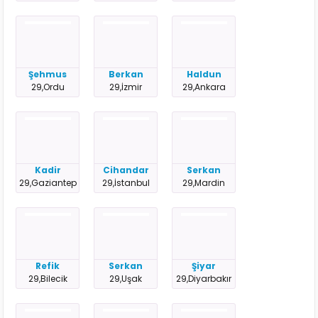
Şehmus
Berkan
Haldun
29,Ordu
29,İzmir
29,Ankara
Kadir
Cihandar
Serkan
29,Gaziantep
29,İstanbul
29,Mardin
Refik
Serkan
Şiyar
29,Bilecik
29,Uşak
29,Diyarbakır