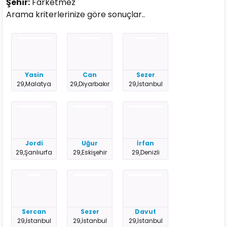
Şehir:
Farketmez
Arama kriterlerinize göre sonuçlar..
Yasin
Can
Sezer
29,Malatya
29,Diyarbakır
29,İstanbul
Jordi
Uğur
İrfan
29,Şanlıurfa
29,Eskişehir
29,Denizli
Sercan
Sezer
Davut
29,İstanbul
29,İstanbul
29,İstanbul