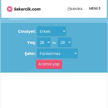
MENÜ
İLAN BUL
Cinsiyet:
Yaş:
ile
Şehir: