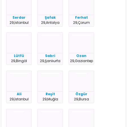
Serdar
Şafak
Ferhat
29,İstanbul
29,Antalya
29,Çorum
Lütfü
Sabri
Ozan
29,Bingöl
29,Şanlıurfa
29,Gaziantep
Ali
Reşit
Özgür
29,İstanbul
29,Muğla
29,Bursa