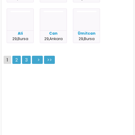
Ali
Can
Ümitcan
29,Bursa
29,Ankara
29,Bursa
1
2
3
>
>>