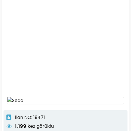
İlan NO: 19471
1,199
kez görüldü