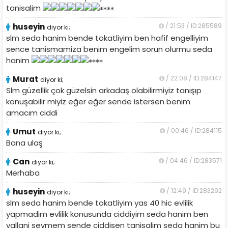
tanisalim
huseyin
/ 21:53 / ID:285589
diyor ki;
slm seda hanim bende tokatliyim ben hafif engelliyim
sence tanismamiza benim engelim sorun olurmu seda
hanim
Murat
/ 22:08 / ID:284147
diyor ki;
Slm güzellik çok güzelsin arkadaş olabilirmiyiz tanışıp
konuşabilir miyiz eğer eğer sende istersen benim
amacım ciddi
Umut
/ 00:46 / ID:284115
diyor ki;
Bana ulaş
Can
/ 04:46 / ID:283571
diyor ki;
Merhaba
huseyin
/ 12:49 / ID:283292
diyor ki;
slm seda hanim bende tokatliyim yas 40 hic evlilik
yapmadim evlilik konusunda ciddiyim seda hanim ben
yallani sevmem sende ciddisen tanisalim seda hanim bu