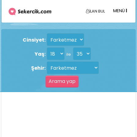
MENÜ
İLAN BUL
Cinsiyet:
Yaş:
ile
Şehir: