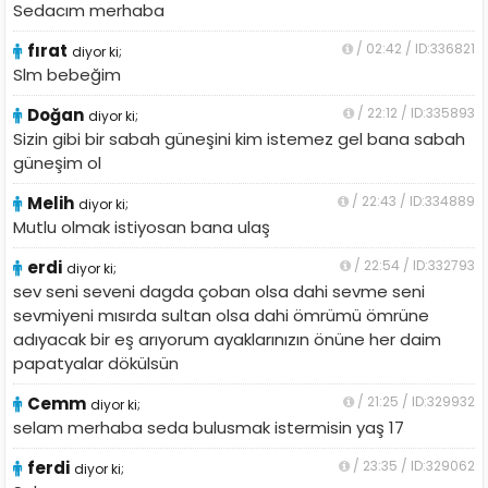
Sedacım merhaba
fırat
/ 02:42 / ID:336821
diyor ki;
Slm bebeğim
Doğan
/ 22:12 / ID:335893
diyor ki;
Sizin gibi bir sabah güneşini kim istemez gel bana sabah
güneşim ol
Melih
/ 22:43 / ID:334889
diyor ki;
Mutlu olmak istiyosan bana ulaş
erdi
/ 22:54 / ID:332793
diyor ki;
sev seni seveni dagda çoban olsa dahi sevme seni
sevmiyeni mısırda sultan olsa dahi ömrümü ömrüne
adıyacak bir eş arıyorum ayaklarınızın önüne her daim
papatyalar dökülsün
Cemm
/ 21:25 / ID:329932
diyor ki;
selam merhaba seda bulusmak istermisin yaş 17
ferdi
/ 23:35 / ID:329062
diyor ki;