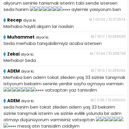
aliyorum seninle tanismak isterim tabi sende istersen
seda hanim
aylemle yasiyorum ben
Recep
/ 00:00 / ID:272574
diyor ki;
Merhaba hayirli akşam lar nasilsin
Muhammet
/ 19:17 / ID:269639
diyor ki;
Seda merhaba tanışabilirmiyiz acaba istersen
Zekai
/ 01:44 / ID:268729
diyor ki;
Merhaba! Seda
ADEM
/ 18:12 / ID:266062
diyor ki;
Merhaba ben adem tokat zileden yaş 33 sizinle tanışmak
istiyorum bekarim seninle yenibir sayfa açmaya varmisin
vatsaptan yaz tanisalim
ADEM
/ 11:35 / ID:265000
diyor ki;
seda hanim ben tokat zileden adem yaş 33 bekarim
sizinle tanışmak isterim ve sizinle evlilik yolunda bir adım
atmayı düşünüyorum varmisiniz vatsaptan
mesaj atın tanisalim ciddiyim