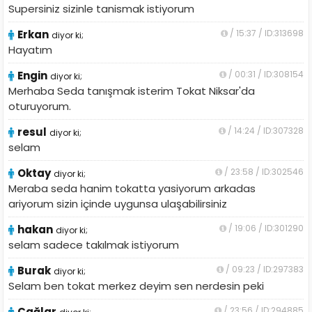
Supersiniz sizinle tanismak istiyorum
Erkan
/ 15:37 / ID:313698
diyor ki;
Hayatım
Engin
/ 00:31 / ID:308154
diyor ki;
Merhaba Seda tanışmak isterim Tokat Niksar'da
oturuyorum.
resul
/ 14:24 / ID:307328
diyor ki;
selam
Oktay
/ 23:58 / ID:302546
diyor ki;
Meraba seda hanim tokatta yasiyorum arkadas
ariyorum sizin içinde uygunsa ulaşabilirsiniz
hakan
/ 19:06 / ID:301290
diyor ki;
selam sadece takılmak istiyorum
Burak
/ 09:23 / ID:297383
diyor ki;
Selam ben tokat merkez deyim sen nerdesin peki
Çağlar
/ 23:56 / ID:294885