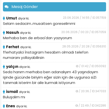
Mesaj Gönder
Umut
23.06.2026 / 14:55 / ID:357159
diyor ki;
Selam sedacim..musaitsen goreselimmi
Nasuh
20.06.2026 / 00:23 / ID:357059
diyor ki;
Merhaba ben de erbaa'dan yazıyorum
Ferhat
28.05.2026 / 20:28 / ID:356310
diyor ki;
fferhatyalci İnstagram hesabım olmadı telefon
numaranı yollayabilirsin
yalçın
/ 01:42 / ID:350092
diyor ki;
Seda hanım merhaba ben adanalıyım 43 yaşındayım
işinde gücünde biriyim eğer sizin için de uygunsa siZi
tanımak isterim bir aile kurmak istiyorum
İsmail
/ 20:36 / ID:347033
diyor ki;
Buluşalım mı
Enes
/ 22:49 / ID:342286
diyor ki;