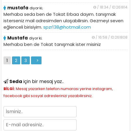
mustafa
/ 18:34 / ID:261814
diyor ki;
Merhaba seda ben de Tokat Erbaa dayım. tanışmak
isterseniz mail adresimden ulaşabilirsin. Gezmeyi seven
eğlenceli birisiyim.
spzr138@hotmail.com
Mustafa
/ 16:58 / ID:261808
diyor ki;
Merhaba ben de Tokat tanışmak ister misiniz
1
2
3
>
Seda
için bir mesaj yaz..
BİLGİ:
Mesaj yazarken telefon numarası yerine instagram,
facebook gibi sosyal adreslerinizi yazabilirsiniz.