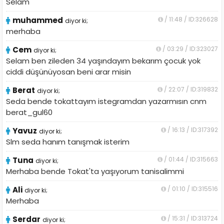
Selam
muhammed
/ 11:48 / ID:326628
diyor ki;
merhaba
Cem
/ 03:29 / ID:323027
diyor ki;
Selam ben zileden 34 yaşındayım bekarım çocuk yok
ciddi düşünüyosan beni arar misin
Berat
/ 22:07 / ID:319832
diyor ki;
Seda bende tokattayım istegramdan yazarmısın cnm
berat_gul60
Yavuz
/ 16:13 / ID:317392
diyor ki;
Slm seda hanım tanışmak isterim
Tuna
/ 01:44 / ID:315663
diyor ki;
Merhaba bende Tokat'ta yaşıyorum tanisalimmi
Ali
/ 01:10 / ID:315516
diyor ki;
Merhaba
Serdar
/ 15:31 / ID:313724
diyor ki;