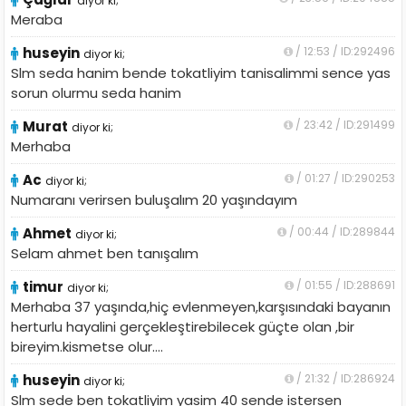
diyor ki;
Meraba
huseyin
/ 12:53 / ID:292496
diyor ki;
Slm seda hanim bende tokatliyim tanisalimmi sence yas
sorun olurmu seda hanim
Murat
/ 23:42 / ID:291499
diyor ki;
Merhaba
Ac
/ 01:27 / ID:290253
diyor ki;
Numaranı verirsen buluşalım 20 yaşındayım
Ahmet
/ 00:44 / ID:289844
diyor ki;
Selam ahmet ben tanışalım
timur
/ 01:55 / ID:288691
diyor ki;
Merhaba 37 yaşında,hiç evlenmeyen,karşısındaki bayanın
herturlu hayalini gerçekleştirebilecek güçte olan ,bir
bireyim.kismetse olur....
huseyin
/ 21:32 / ID:286924
diyor ki;
Slm sede ben tokatliyim yasim 40 sende istersen