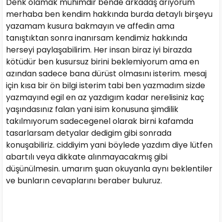
Denk olamak mühimdir bende arkadaş arıyorum
merhaba ben kendim hakkında burda detaylı birşeyu
yazamam kusura bakmayın ve affedin ama
tanıştıktan sonra inanırsam kendimiz hakkında
herseyi paylaşabilirim. Her insan biraz iyi birazda
kötüdür ben kusursuz birini beklemiyorum ama en
azından sadece bana dürüst olmasını isterim. mesaj
için kısa bir ön bilgi isterim tabi ben yazmadım sizde
yazmayınd egil en az yazdıgım kadar nerelisiniz kaç
yaşındasınız falan yani isim konusuna şimdilik
takılmıyorum sadecegenel olarak birni kafamda
tasarlarsam detyalar dedigim gibi sonrada
konuşabiliriz. ciddiyim yani böylede yazdım diye lütfen
abartılı veya dikkate alınmayacakmış gibi
düşünülmesin. umarım şuan okuyanla aynı beklentiler
ve bunların cevaplarını beraber buluruz.