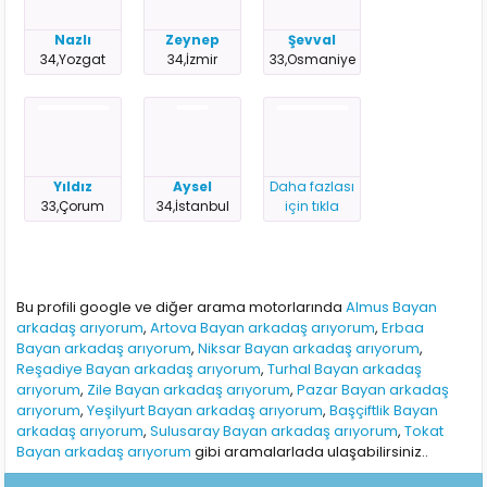
Nazlı
Zeynep
Şevval
34,Yozgat
34,İzmir
33,Osmaniye
Yıldız
Aysel
Daha fazlası
33,Çorum
34,İstanbul
için tıkla
Bu profili google ve diğer arama motorlarında
Almus Bayan
arkadaş arıyorum
,
Artova Bayan arkadaş arıyorum
,
Erbaa
Bayan arkadaş arıyorum
,
Niksar Bayan arkadaş arıyorum
,
Reşadiye Bayan arkadaş arıyorum
,
Turhal Bayan arkadaş
arıyorum
,
Zile Bayan arkadaş arıyorum
,
Pazar Bayan arkadaş
arıyorum
,
Yeşilyurt Bayan arkadaş arıyorum
,
Başçiftlik Bayan
arkadaş arıyorum
,
Sulusaray Bayan arkadaş arıyorum
,
Tokat
Bayan arkadaş arıyorum
gibi aramalarlada ulaşabilirsiniz..