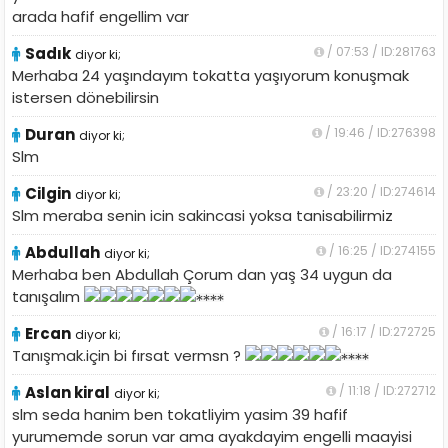
arada hafif engellim var
Sadık
/ 07:53 / ID:281763
diyor ki;
Merhaba 24 yaşındayım tokatta yaşıyorum konuşmak
istersen dönebilirsin
Duran
/ 19:46 / ID:276398
diyor ki;
Slm
Cilgin
/ 23:20 / ID:274614
diyor ki;
Slm meraba senin icin sakincasi yoksa tanisabilirmiz
Abdullah
/ 16:25 / ID:274155
diyor ki;
Merhaba ben Abdullah Çorum dan yaş 34 uygun da
tanışalım
Ercan
/ 16:17 / ID:272725
diyor ki;
Tanışmak.için bi fırsat vermsn ?
Aslan kiral
/ 11:18 / ID:272712
diyor ki;
slm seda hanim ben tokatliyim yasim 39 hafif
yurumemde sorun var ama ayakdayim engelli maayisi