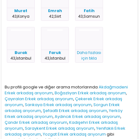
Murat
Emrah
Fatih
43,Konya
42,Siirt
43,Samsun
Burak
Faruk
Daha fazlası
43,İstanbul
43,İstanbul
için tıkla
Bu profili google ve diğer arama motorlarında
Akdağmadeni
Erkek arkadaş arıyorum
,
Boğazlıyan Erkek arkadaş arıyorum
,
Çayıralan Erkek arkadaş arıyorum
,
Çekerek Erkek arkadaş
arıyorum
,
Sarıkaya Erkek arkadaş arıyorum
,
Sorgun Erkek
arkadaş arıyorum
,
Şefaatli Erkek arkadaş arıyorum
,
Yerköy
Erkek arkadaş arıyorum
,
Aydıncık Erkek arkadaş arıyorum
,
Çandır Erkek arkadaş arıyorum
,
Kadışehri Erkek arkadaş
arıyorum
,
Saraykent Erkek arkadaş arıyorum
,
Yenifakılı Erkek
arkadaş arıyorum
,
Yozgat Erkek arkadaş arıyorum
gibi