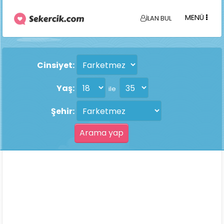
MENÜ
İLAN BUL
Cinsiyet:
Yaş:
ile
Şehir: