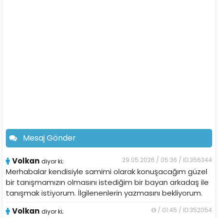
Mesaj Gönder
Volkan
29.05.2026 / 05:36 / ID:356344
diyor ki;
Merhabalar kendisiyle samimi olarak konuşacağım güzel
bir tanışmamızın olmasını istediğim bir bayan arkadaş ile
tanışmak istiyorum. İlgilenenlerin yazmasını bekliyorum.
Volkan
/ 01:45 / ID:352054
diyor ki;