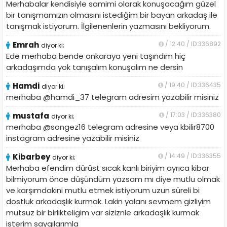
Merhabalar kendisiyle samimi olarak konuşacağım güzel
bir tanışmamızın olmasını istediğim bir bayan arkadaş ile
tanışmak istiyorum. İlgilenenlerin yazmasını bekliyorum.
Emrah
/ 12:40 / ID:336892
diyor ki;
Ede merhaba bende ankaraya yeni taşındım hiç
arkadaşımda yok tanışalım konuşalım ne dersin
Hamdi
/ 19:40 / ID:336435
diyor ki;
merhaba @hamdi_37 telegram adresim yazabilir misiniz
mustafa
/ 17:03 / ID:336380
diyor ki;
merhaba @songez16 telegram adresine veya kbilir8700
instagram adresine yazabilir misiniz
Kibarbey
/ 14:49 / ID:336355
diyor ki;
Merhaba efendim dürüst sıcak kanlı biriyim ayrıca kibar
bilmiyorum önce düşündüm yazsam mı diye mutlu olmak
ve karşımdakini mutlu etmek istiyorum uzun süreli bi
dostluk arkadaşlık kurmak. Lakin yalanı sevmem gizliyim
mutsuz bir birlikteligim var siziznle arkadaşlık kurmak
isterim saygılarımla