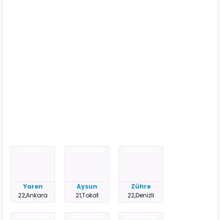
Yaren
Aysun
Zühre
22,Ankara
21,Tokat
22,Denizli