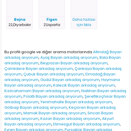
Bejna
Figen
Daha fazlası
22,Diyarbakır
21,Isparta
için tıkla
Bu profili google ve diğer arama motorlarında
Altındağ Bayan
arkadaş arıyorum
,
Ayaş Bayan arkadaş arıyorum
,
Bala Bayan
arkadaş arıyorum
,
Beypazarı Bayan arkadaş arıyorum
,
Çamlıdere Bayan arkadaş arıyorum
,
Çankaya Bayan arkadaş
arıyorum
,
Çubuk Bayan arkadaş arıyorum
,
Elmadağ Bayan
arkadaş arıyorum
,
Güdül Bayan arkadaş arıyorum
,
Haymana
Bayan arkadaş arıyorum
,
Kalecik Bayan arkadaş arıyorum
,
Kızılcahamam Bayan arkadaş arıyorum
,
Nallıhan Bayan arkadaş
arıyorum
,
Polatlı Bayan arkadaş arıyorum
,
Şereflikoçhisar Bayan
arkadaş arıyorum
,
Yenimahalle Bayan arkadaş arıyorum
,
Gölbaşı Bayan arkadaş arıyorum
,
Keçiören Bayan arkadaş
arıyorum
,
Mamak Bayan arkadaş arıyorum
,
Sincan Bayan
arkadaş arıyorum
,
Kazan Bayan arkadaş arıyorum
,
Akyurt
Bayan arkadaş arıyorum
,
Etimesgut Bayan arkadaş arıyorum
,
Evren Bayan arkadaş arıyorum
,
Pursaklar Bayan arkadaş