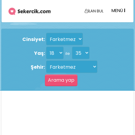
MENÜ
İLAN BUL
Cinsiyet:
Yaş:
ile
Şehir: