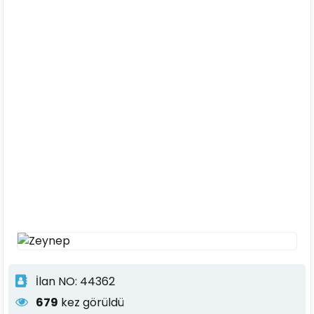
İlan NO: 44362
679
kez görüldü