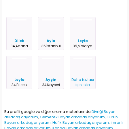
Dilek
Ayla
Leyla
34,Adana
35,İstanbul
35,Malatya
Leyla
Ayçin
Daha fazlası
34,Bilecik
34,Kayseri
için tıkla
Bu profili google ve diğer arama motorlarında
Divriği Bayan
arkadaş arıyorum
,
Gemerek Bayan arkadaş arıyorum
,
Gürün
Bayan arkadaş arıyorum
,
Hafik Bayan arkadaş arıyorum
,
İmranlı
Bayan arkadaş arıyorum
,
Kangal Bayan arkadaş arıyorum
,