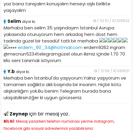
yaz bana tanışalım konuşalım herseyi aşkı birlikte
yaşayalım
Selim
/ 02:51 / ID:339532
diyor ki;
Merhaba ben selim 35 yaşındayım İstanbul Avrupa
yakasında oturuyorum hem arkadaş hem dost hem
tadında güzel bir tesadüf tatlı bir merhaba
erdem_90_34@hotmail.com
erdem9262 ingram
@mecnun5234telegramgüzel olsun ikimiz içinde 1.70 70
kilo seni tanımak istiyorum
Y.b
/ 21:58 / ID:339521
diyor ki;
Merhaba ben İstanbul'da yaşıyorum.Yalnız yaşıyorum ve
tamamen sağlıkta aklı başında bir insanım. Hiçbir kötü
alışkanlığım yok.Bu benim Telegram burada bana
ulaşabilirsin.Eğer ki uygun görürseniz.
Zeynep
için bir mesaj yaz..
BİLGİ:
Mesaj yazarken telefon numarası yerine instagram,
facebook gibi sosyal adreslerinizi yazabilirsiniz.