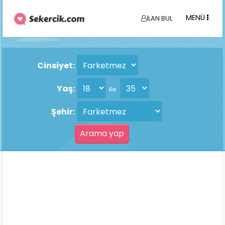
MENÜ
İLAN BUL
Cinsiyet:
Yaş:
ile
Şehir: