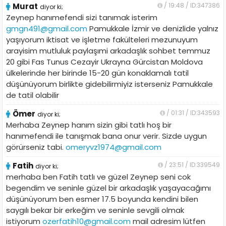
Murat
/ 19:48 / ID:347386
diyor ki;
Zeynep hanımefendi sizi tanımak isterim
gmgn491@gmail.com
Pamukkale İzmir ve denizlide yalnız
yaşıyorum iktisat ve işletme fakülteleri mezunuyum
arayisim mutluluk paylaşımi arkadaşlık sohbet temmuz
20 gibi Fas Tunus Cezayir Ukrayna Gürcistan Moldova
ülkelerinde her birinde 15-20 gün konaklamalı tatil
düşünüyorum birlikte gidebilirmiyiz isterseniz Pamukkale
de tatil olabilir
Ömer
/ 01:31 / ID:343593
diyor ki;
Merhaba Zeynep hanım sizin gibi tatlı hoş bir
hanımefendi ile tanışmak bana onur verir. Sizde uygun
görürseniz tabi.
omeryvz1974@gmail.com
Fatih
/ 23:51 / ID:339549
diyor ki;
merhaba ben Fatih tatlı ve güzel Zeynep seni cok
begendim ve seninle güzel bir arkadaşlık yaşayacağımı
düşünüyorum ben esmer 17.5 boyunda kendini bilen
saygılı bekar bir erkeğim ve seninle sevgili olmak
istiyorum
ozerfatih10@gmail.com
mail adresim lütfen