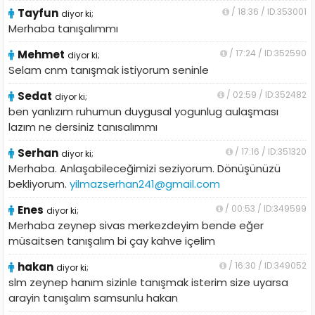
Tayfun
/ 18:36 / ID:353001
diyor ki;
Merhaba tanışalımmı
Mehmet
/ 17:24 / ID:352590
diyor ki;
Selam cnm tanışmak istiyorum seninle
Sedat
/ 02:59 / ID:352482
diyor ki;
ben yanlızım ruhumun duygusal yogunlug aulaşması
lazım ne dersiniz tanısalımmı
Serhan
/ 17:16 / ID:351320
diyor ki;
Merhaba. Anlaşabileceğimizi seziyorum. Dönüşünüzü
bekliyorum.
yilmazserhan241@gmail.com
Enes
/ 00:53 / ID:349599
diyor ki;
Merhaba zeynep sivas merkezdeyim bende eğer
müsaitsen tanışalım bi çay kahve içelim
hakan
/ 16:30 / ID:349052
diyor ki;
slm zeynep hanım sizinle tanışmak isterim size uyarsa
arayin tanışalım samsunlu hakan