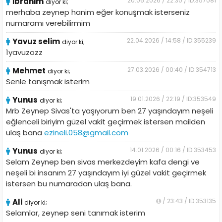
İbrahim
20.06.2026 / 22:30 / ID:357081
diyor ki;
merhaba zeynep hanim eğer konuşmak isterseniz
numaramı verebilirmim
Yavuz selim
22.04.2026 / 14:58 / ID:355239
diyor ki;
1yavuzozz
Mehmet
27.03.2026 / 00:40 / ID:354713
diyor ki;
Senle tanışmak isterim
Yunus
19.01.2026 / 22:19 / ID:353549
diyor ki;
Mrb Zeynep Sivas'ta yaşıyorum ben 27 yaşındayım neşeli
eğlenceli biriyim güzel vakit geçirmek istersen mailden
ulaş bana
ezineli.058@gmail.com
Yunus
14.01.2026 / 00:16 / ID:353453
diyor ki;
Selam Zeynep ben sivas merkezdeyim kafa dengi ve
neşeli bi insanım 27 yaşındayım iyi güzel vakit geçirmek
istersen bu numaradan ulaş bana.
Ali
/ 23:43 / ID:353135
diyor ki;
Selamlar, zeynep seni tanımak isterim