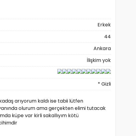
Erkek
44
Ankara
İlişkim yok
* Gizli
daş arıyorum kaldı ise tabii lütfen
yanında olurum ama gerçekten elimi tutacak
da küpe var kirli sakallıyım kötü
cihimdir