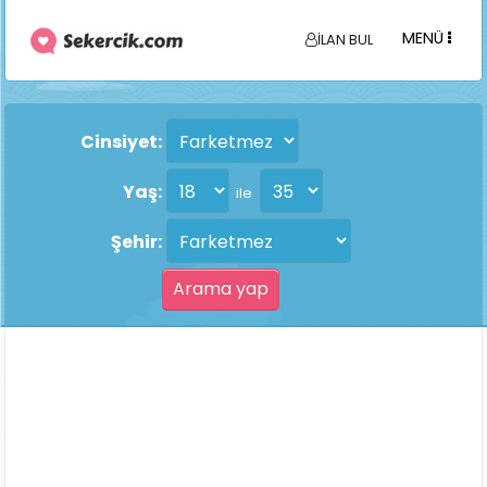
MENÜ
İLAN BUL
Cinsiyet:
Yaş:
ile
Şehir: