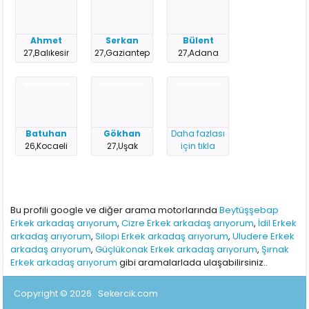
Ahmet
Serkan
Bülent
27,Balıkesir
27,Gaziantep
27,Adana
Batuhan
Gökhan
Daha fazlası
26,Kocaeli
27,Uşak
için tıkla
Bu profili google ve diğer arama motorlarında
Beytüşşebap
Erkek arkadaş arıyorum
,
Cizre Erkek arkadaş arıyorum
,
İdil Erkek
arkadaş arıyorum
,
Silopi Erkek arkadaş arıyorum
,
Uludere Erkek
arkadaş arıyorum
,
Güçlükonak Erkek arkadaş arıyorum
,
Şırnak
Erkek arkadaş arıyorum
gibi aramalarlada ulaşabilirsiniz..
Copyright © 2026
Sekercik.com