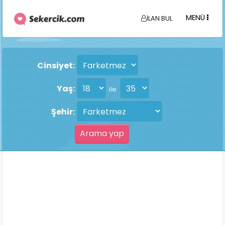
MENÜ
İLAN BUL
Cinsiyet:
Yaş:
ile
Şehir: