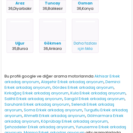
Araz
Tuncay
Osman
36,Diyarbakır
36,Balıkesir
36,Konya
Uğur
Gökmen
Daha fazlası
35,Bursa
36,Ankara
için tıkla
Bu profili google ve diğer arama motorlarında
Akhisar Erkek
arkadaş arıyorum
,
Alaşehir Erkek arkadaş arıyorum
,
Demirci
Erkek arkadaş arıyorum
,
Gördes Erkek arkadaş arıyorum
,
Kırkağaç Erkek arkadaş arıyorum
,
Kula Erkek arkadaş arıyorum
,
Salihli Erkek arkadaş arıyorum
,
Sarıgöl Erkek arkadaş arıyorum
,
Saruhanlı Erkek arkadaş arıyorum
,
Selendi Erkek arkadaş
arıyorum
,
Soma Erkek arkadaş arıyorum
,
Turgutlu Erkek arkadaş
arıyorum
,
Ahmetli Erkek arkadaş arıyorum
,
Gölmarmara Erkek
arkadaş arıyorum
,
Köprübaşı Erkek arkadaş arıyorum
,
Şehzadeler Erkek arkadaş arıyorum
,
Yunusemre Erkek arkadaş
arıyorum
,
Manisa Erkek arkadaş arıyorum
gibi aramalarlada