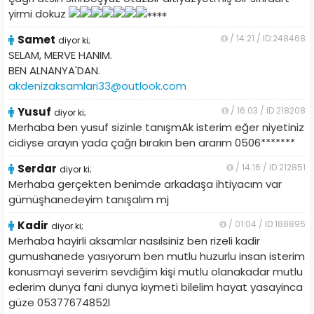
yirmi dokuz
Samet
/ 14:21 / ID:248468
diyor ki;
SELAM, MERVE HANIM.
BEN ALNANYA'DAN.
akdenizaksamlari33@outlook.com
Yusuf
/ 16:03 / ID:218208
diyor ki;
Merhaba ben yusuf sizinle tanışmAk isterim eğer niyetiniz
cidiyse arayın yada çağrı bırakın ben ararım 0506*******
Serdar
/ 14:16 / ID:212851
diyor ki;
Merhaba gerçekten benimde arkadaşa ihtiyacım var
gümüşhanedeyim tanışalım mj
Kadir
/ 01:04 / ID:188895
diyor ki;
Merhaba hayirli aksamlar nasılsiniz ben rizeli kadir
gumushanede yasıyorum ben mutlu huzurlu insan isterim
konusmayi severim sevdiğim kişi mutlu olanakadar mutlu
ederim dunya fani dunya kıymeti bilelim hayat yasayinca
güze 05377674852l