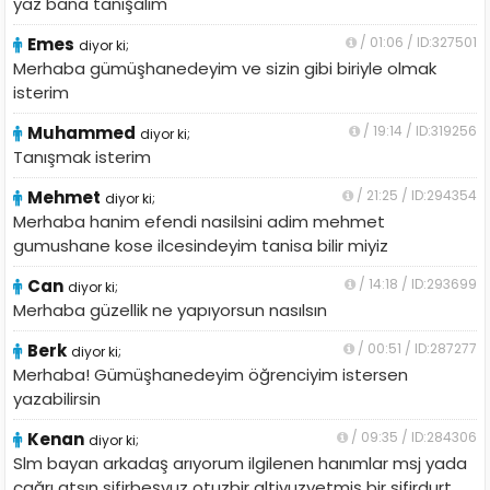
yaz bana tanışalım
Emes
/ 01:06 / ID:327501
diyor ki;
Merhaba gümüşhanedeyim ve sizin gibi biriyle olmak
isterim
Muhammed
/ 19:14 / ID:319256
diyor ki;
Tanışmak isterim
Mehmet
/ 21:25 / ID:294354
diyor ki;
Merhaba hanim efendi nasilsini adim mehmet
gumushane kose ilcesindeyim tanisa bilir miyiz
Can
/ 14:18 / ID:293699
diyor ki;
Merhaba güzellik ne yapıyorsun nasılsın
Berk
/ 00:51 / ID:287277
diyor ki;
Merhaba! Gümüşhanedeyim öğrenciyim istersen
yazabilirsin
Kenan
/ 09:35 / ID:284306
diyor ki;
Slm bayan arkadaş arıyorum ilgilenen hanımlar msj yada
çağrı atsın sifirbeşyuz otuzbir altiyuzyetmiş bir sifirdurt