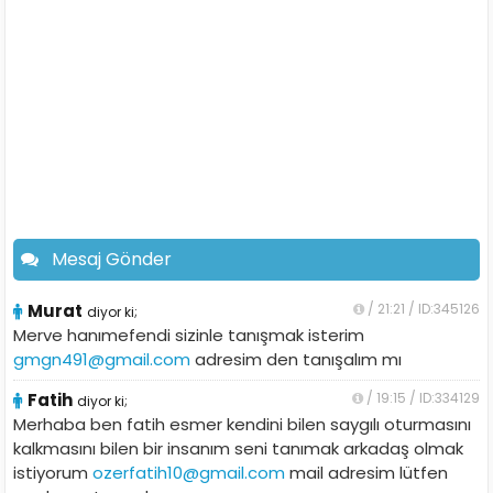
Mesaj Gönder
Murat
/ 21:21 / ID:345126
diyor ki;
Merve hanımefendi sizinle tanışmak isterim
gmgn491@gmail.com
adresim den tanışalım mı
Fatih
/ 19:15 / ID:334129
diyor ki;
Merhaba ben fatih esmer kendini bilen saygılı oturmasını
kalkmasını bilen bir insanım seni tanımak arkadaş olmak
istiyorum
ozerfatih10@gmail.com
mail adresim lütfen