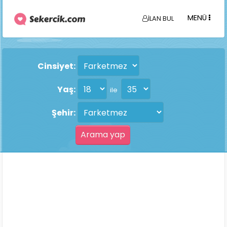
MENÜ
İLAN BUL
Cinsiyet:
Yaş:
ile
Şehir: