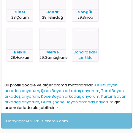
Sibel
Bahar
Songül
28,Çorum
28,Tekirdağ
29,Sinop
Belkıs
Merve
Daha fazlası
28,Hakkari
29,Gümüşhane
için tıkla
Bu profili google ve diğer arama motorlarında
Kelkit Bayan
arkadaş arıyorum
,
Şiran Bayan arkadaş arıyorum
,
Torul Bayan
arkadaş arıyorum
,
Köse Bayan arkadaş arıyorum
,
Kürtün Bayan
arkadaş arıyorum
,
Gümüşhane Bayan arkadaş arıyorum
gibi
aramalarlada ulaşabilirsiniz..
Copyright © 2026
Sekercik.com