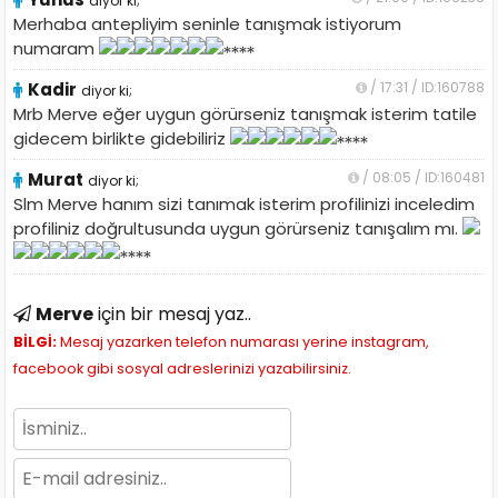
diyor ki;
Merhaba antepliyim seninle tanışmak istiyorum
numaram
Kadir
/ 17:31 / ID:160788
diyor ki;
Mrb Merve eğer uygun görürseniz tanışmak isterim tatile
gidecem birlikte gidebiliriz
Murat
/ 08:05 / ID:160481
diyor ki;
Slm Merve hanım sizi tanımak isterim profilinizi inceledim
profiliniz doğrultusunda uygun görürseniz tanışalım mı.
Merve
için bir mesaj yaz..
BİLGİ:
Mesaj yazarken telefon numarası yerine instagram,
facebook gibi sosyal adreslerinizi yazabilirsiniz.