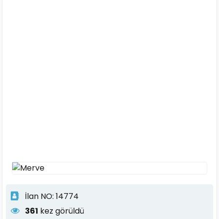
İlan NO: 14774
361
kez görüldü