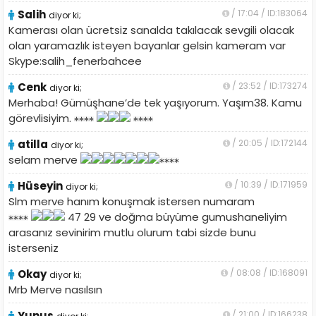
Salih
/ 17:04 / ID:183064
diyor ki;
Kamerası olan ücretsiz sanalda takılacak sevgili olacak
olan yaramazlık isteyen bayanlar gelsin kameram var
Skype:salih_fenerbahcee
Cenk
/ 23:52 / ID:173274
diyor ki;
Merhaba! Gümüşhane’de tek yaşıyorum. Yaşım38. Kamu
görevlisiyim.
atilla
/ 20:05 / ID:172144
diyor ki;
selam merve
Hüseyin
/ 10:39 / ID:171959
diyor ki;
Slm merve hanım konuşmak istersen numaram
47 29 ve doğma büyüme gumushaneliyim
arasanız sevinirim mutlu olurum tabi sizde bunu
isterseniz
Okay
/ 08:08 / ID:168091
diyor ki;
Mrb Merve nasılsın
Yunus
/ 21:00 / ID:166238